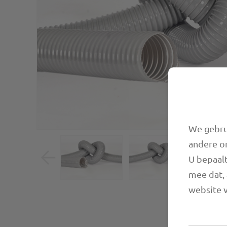
We gebrui
andere o
U bepaalt
mee dat, 
website v