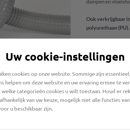
dampen en vloeisto
Ook verkrijgbaar in
polyurethaan (PU).
Onderzoek
Uw cookie-instellingen
Spreadsheet
ken cookies op onze website. Sommige zijn essentieel,
ns helpen om deze website en uw ervaring ermee te ve
 welke categorieën cookies u wilt toestaan. Houd er re
afhankelijk van uw keuze, mogelijk niet alle functies va
oor u beschikbaar zijn.