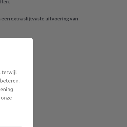
ffen.
 een extra slijtvaste uitvoering van
 terwijl
rbeteren.
kening
n onze