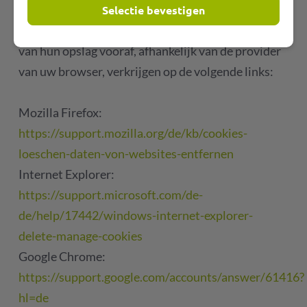
Bovendien kunt u informatie en instructies over
Selectie bevestigen
het verwijderen van deze cookies of het blokkeren
van hun opslag vooraf, afhankelijk van de provider
van uw browser, verkrijgen op de volgende links:
Mozilla Firefox:
https://support.mozilla.org/de/kb/cookies-
loeschen-daten-von-websites-entfernen
Internet Explorer:
https://support.microsoft.com/de-
de/help/17442/windows-internet-explorer-
delete-manage-cookies
Google Chrome:
https://support.google.com/accounts/answer/61416?
hl=de