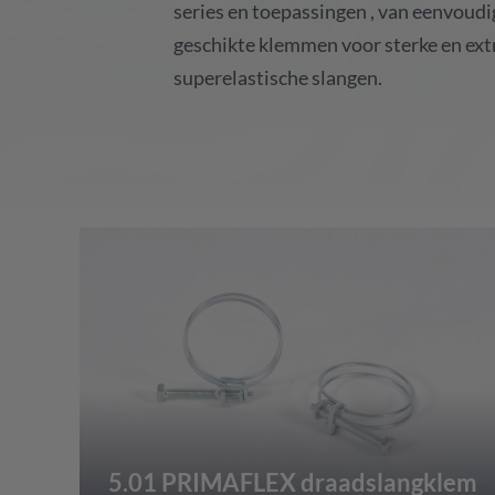
series
en
toepassingen
, van
eenvoudi
geschikte
klemmen
voor
sterke
en
ex
superelastische
slangen
.
5.01 PRIMAFLEX draadslangklem