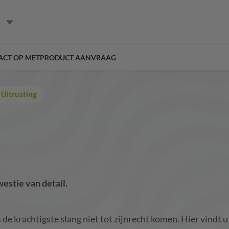
ACT OP MET
PRODUCT AANVRAAG
Uitrusting
westie
van
detail
.
s
de
krachtigste
slang
niet
tot
zijn
recht
komen
.
Hier
vindt
u