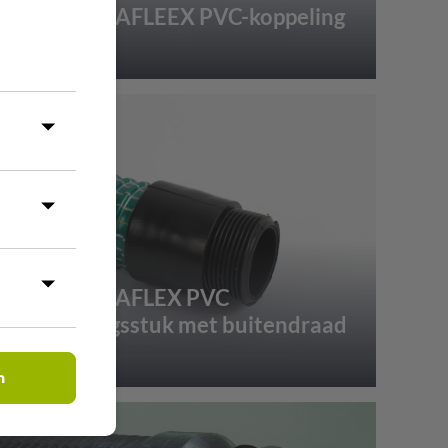
5.12 PRIMAFLEEX PVC-koppeling
5.15 PRIMAFLEX PVC
verbindingsstuk met buitendraad
n