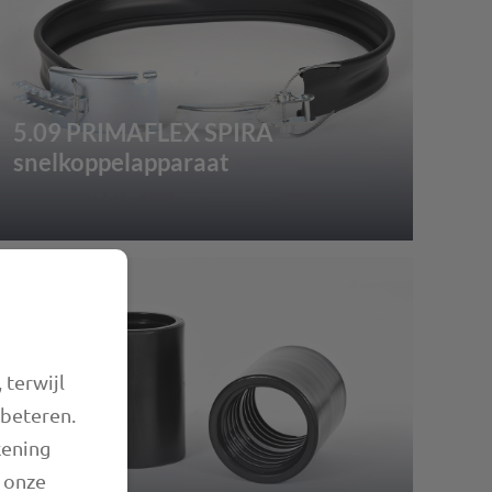
5.09 PRIMAFLEX SPIRA
snelkoppelapparaat
 terwijl
rbeteren.
kening
n onze