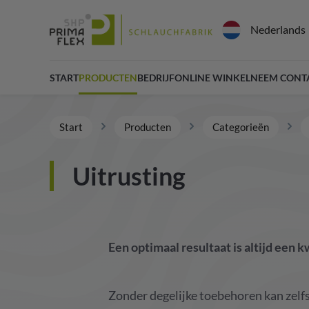
Nederlands
START
PRODUCTEN
BEDRIJF
ONLINE WINKEL
NEEM CONT
Start
Producten
Categorieën
Uitrusting
Een
optimaal
resultaat
is
altijd
een
k
Zonder
degelijke
toebehoren
kan
zelf