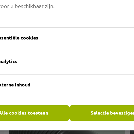
eindverbindingsstuk
oor u beschikbaar zijn.
ssentiële cookies
nalytics
xterne inhoud
5.14 PRIMAFLEX PVC eindstuk
met deksel en strip
Alle cookies toestaan
Selectie bevestige