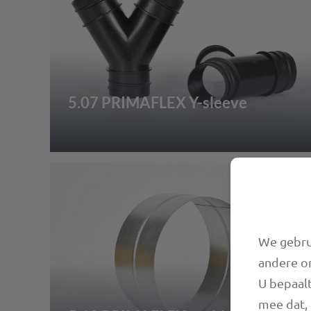
5.07 PRIMAFLEX Y-sleeve
We gebrui
andere o
U bepaalt
mee dat, 