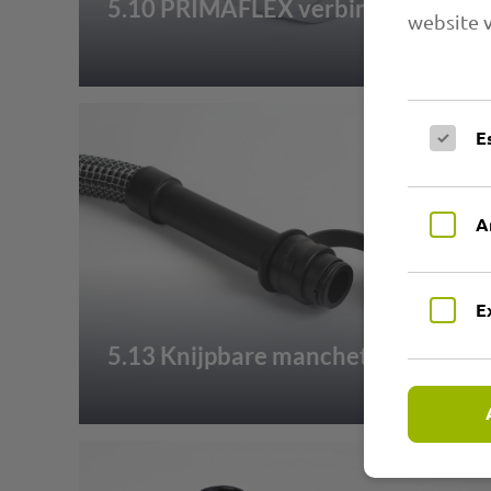
5.10 PRIMAFLEX verbindingsmof
website v
E
A
E
5.13 Knijpbare manchet