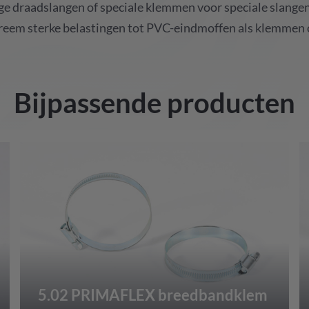
ge
draadslangen
of
speciale
klemmen
voor
speciale
slange
treem
sterke
belastingen
tot
PVC-eindmoffen
als
klemmen
Bijpassende producten
5.02 PRIMAFLEX breedbandklem