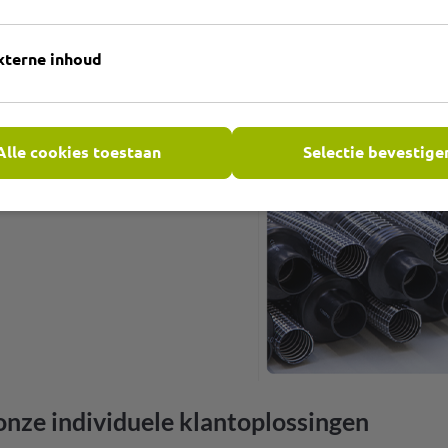
g sleeves,
offen en meer.
xterne inhoud
 verder dan het ontwerp
mantelbuizen, dempers,
en we uw slangen ovaal of
Alle cookies toestaan
Selectie bevestige
ing te bieden die u
nze individuele klantoplossingen