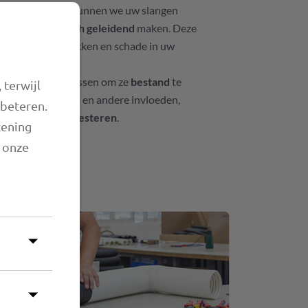
prioriteit. Daarom kunnen we uw slangen
gend of elektrisch geleidend
maken. Deze
 kans op ongelukken en schade in uw
rkleinen.
ze slangen aanpassen om ze
bestand
te
 terwijl
, ozon, microben
en andere invloeden,
rbeteren.
gaan en beter presteren
.
kening
n onze