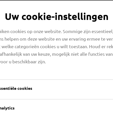
Veiligheid is altijd een 
antistatisch, vlamvertra
Uw cookie-instellingen
eigenschappen kunnen de
toepassing aanzienlijk ve
Daarnaast kunnen we on
ken cookies op onze website. Sommige zijn essentieel,
maken
tegen UV-straling
ns helpen om deze website en uw ervaring ermee te ve
waardoor ze langer mee
 welke categorieën cookies u wilt toestaan. Houd er re
afhankelijk van uw keuze, mogelijk niet alle functies va
oor u beschikbaar zijn.
ssentiële cookies
nalytics