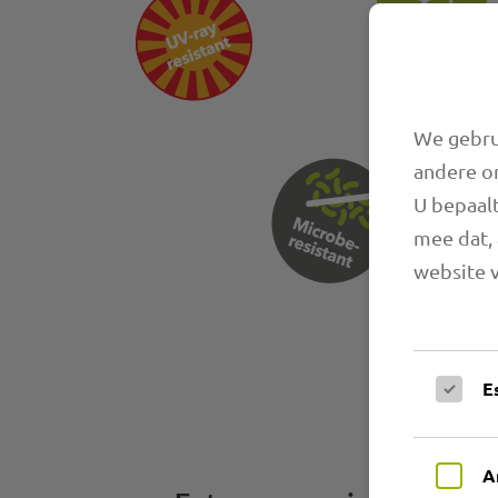
We gebrui
andere o
U bepaalt
mee dat, 
website v
E
A