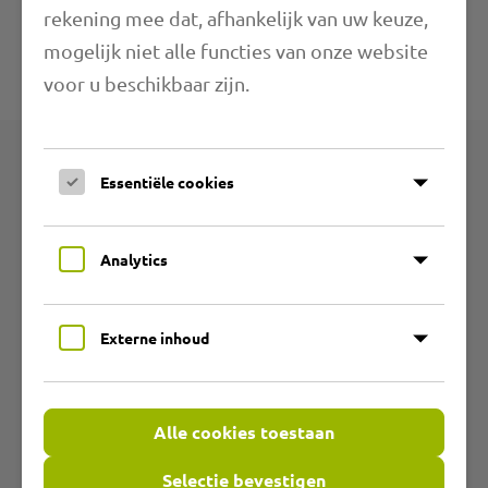
rekening mee dat, afhankelijk van uw keuze,
Verdere informatie
mogelijk niet alle functies van onze website
voor u beschikbaar zijn.
Technische specificaties
Essentiële cookies
Producten
Productgroepen
Analytics
Slijtvaste PU-slangen
Externe inhoud
Flexibele PVC slangen
Temperatuurbestendige slangen
Alle cookies toestaan
Slangen voor klimaatregelingstechniek
Selectie bevestigen
Hete luchtslangen