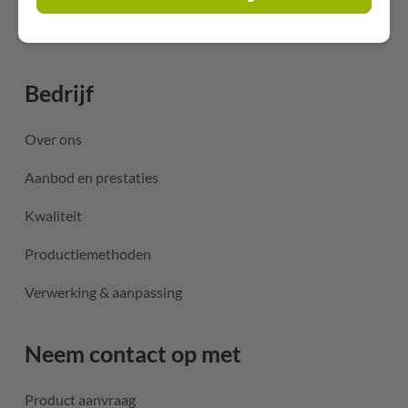
Accessoires
Bedrijf
Over ons
Aanbod en prestaties
Kwaliteit
Productiemethoden
Verwerking & aanpassing
Neem contact op met
Product aanvraag