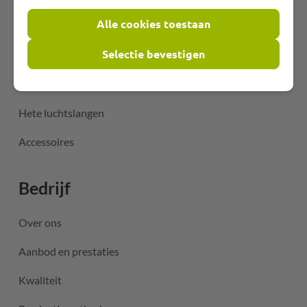
Alle cookies toestaan
Flexibele PVC slangen
Selectie bevestigen
Temperatuurbestendige slangen
Slangen voor klimaatregelingstechniek
Hete luchtslangen
Accessoires
Bedrijf
Over ons
Aanbod en prestaties
Kwaliteit