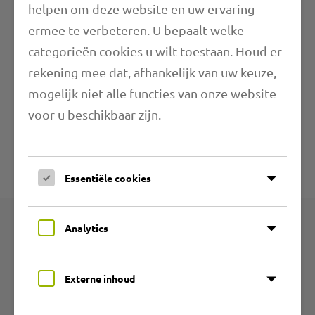
helpen om deze website en uw ervaring
Eigenschappen
ermee te verbeteren. U bepaalt welke
categorieën cookies u wilt toestaan. Houd er
Lengte
rekening mee dat, afhankelijk van uw keuze,
mogelijk niet alle functies van onze website
Toepassingsbereiken
voor u beschikbaar zijn.
Verdere informatie
Technische specificaties
Essentiële cookies
Analytics
Producten
Externe inhoud
Productgroepen
Slijtvaste PU-slangen