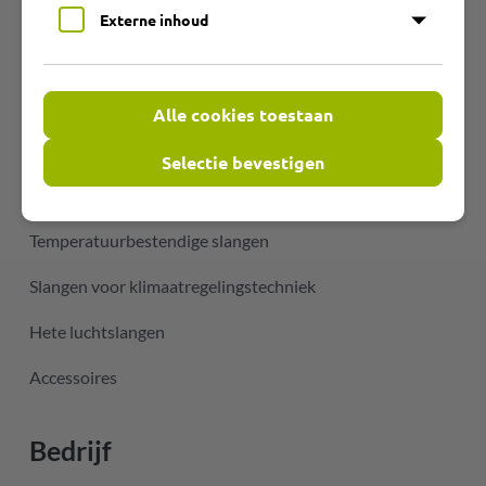
Externe inhoud
Producten
Productgroepen
Alle cookies toestaan
Slijtvaste PU-slangen
Selectie bevestigen
Flexibele PVC slangen
Temperatuurbestendige slangen
Slangen voor klimaatregelingstechniek
Hete luchtslangen
Accessoires
Bedrijf