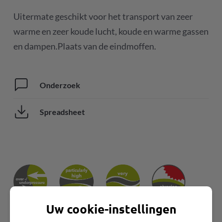
Uitermate geschikt voor het transport van zeer
warme en zeer koude lucht, koude en warme gassen
en dampen.Plaats van de eindmoffen.
Onderzoek
Spreadsheet
Uw cookie-instellingen