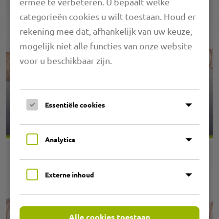
ermee te verbeteren. U bepaalt welke
categorieën cookies u wilt toestaan. Houd er
rekening mee dat, afhankelijk van uw keuze,
mogelijk niet alle functies van onze website
voor u beschikbaar zijn.
1,18 PRIMAFLEX SVK
Essentiële cookies
Analytics
Externe inhoud
Alle cookies toestaan