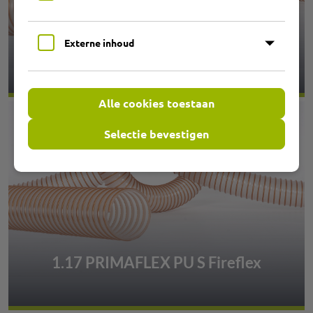
Externe inhoud
1.11 PRIMAFLEX PU M Fireflex
Alle cookies toestaan
Selectie bevestigen
1.17 PRIMAFLEX PU S Fireflex