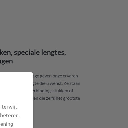
ken, speciale lengtes,
ngen
erking en assemblage geven onze ervaren
et alleen de lengte die u wenst. Ze staan
gaat om speciale verbindingsstukken of
iduele oplossingen die zelfs het grootste
kan bieden.
 terwijl
rbeteren.
kening