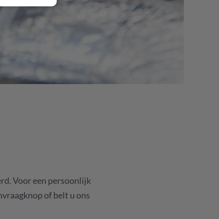
rd. Voor een persoonlijk
anvraagknop of belt u ons