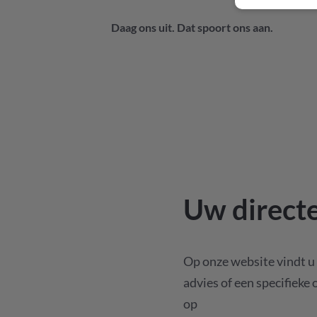
Daag ons uit. Dat spoort ons aan.
Uw directe
Op onze website vindt u 
advies of een specifieke 
op