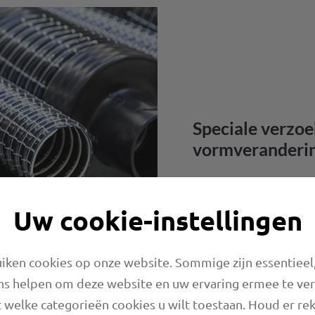
Speciale verzoe
vormveranderi
- in onze afdeling nabew
medewerkers de slangen ni
Uw cookie-instellingen
ook voor u klaar als het 
bepaalde vormen. Of indiv
leveringsprogramma niet 
ken cookies op onze website. Sommige zijn essentieel,
ns helpen om deze website en uw ervaring ermee te ve
 welke categorieën cookies u wilt toestaan. Houd er re