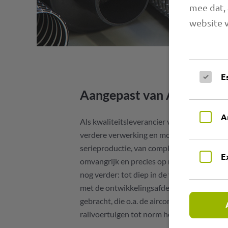
mee dat, 
website v
E
Aangepast van A tot Z aan
A
Als kwaliteitsleverancier voldoet SHP Pri
verdere verwerking en montage - van afzon
serieproductie, van complexe systemen tot
E
omvangrijk en precies op maat. De uitdagi
nog verder: tot diep in de verdere ontwik
met de ontwikkelingsafdeling al vele innov
gebracht, die o.a. de airconditioning van
railvoertuigen tot norm hebben verheven.