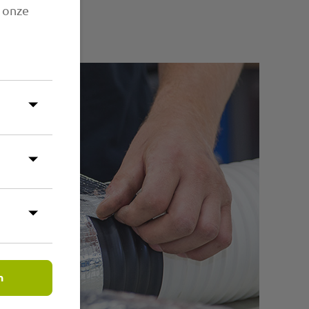
n onze
n