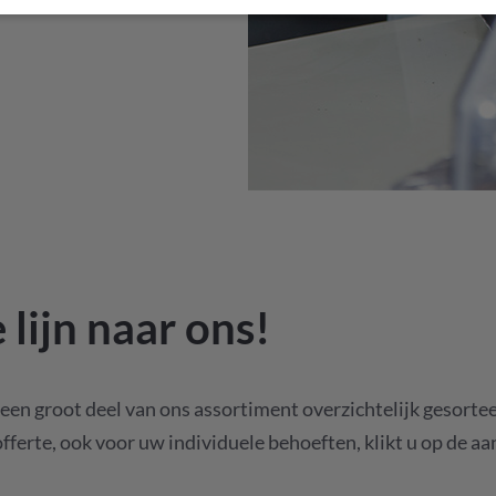
 lijn naar ons!
een groot deel van ons assortiment overzichtelijk gesortee
offerte, ook voor uw individuele behoeften, klikt u op de a