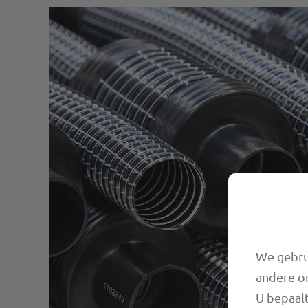
We gebrui
andere o
U bepaalt