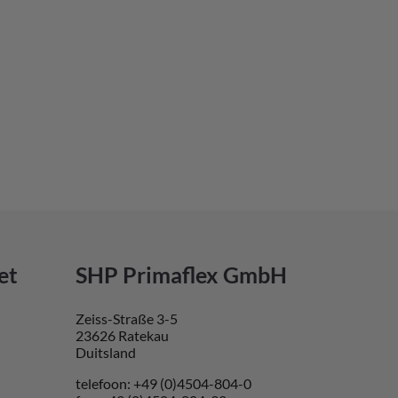
et
SHP Primaflex GmbH
Zeiss-Straße 3-5
23626 Ratekau
Duitsland
telefoon: +49 (0)4504-804-0