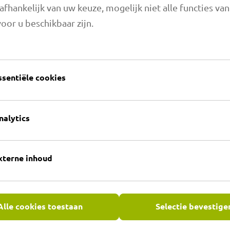
afhankelijk van uw keuze, mogelijk niet alle functies va
oor u beschikbaar zijn.
ssentiële cookies
 uw orders
nalytics
maflex aan uw eisen voor
derlijke onderdelen tot
 geluiddempers - altijd
xterne inhoud
ng gaat voor ons echter
keling. Daarom hebben wij
aties in de serieproductie
Alle cookies toestaan
Selectie bevestige