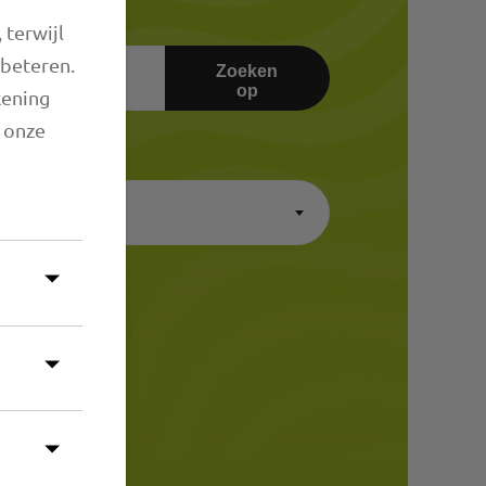
 terwijl
rbeteren.
Zoeken
op
kening
n onze
en
×
A-Z