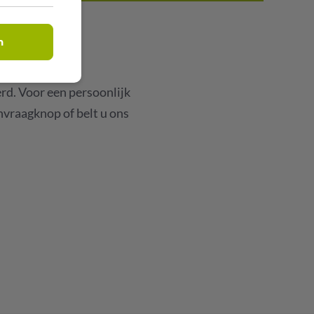
n
rd. Voor een persoonlijk
anvraagknop of belt u ons