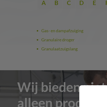
A
B
C
D
E
Gas- en dampafzuiging
Granulaire droger
Granulaatzuigslang
Wij bieden niet
alleen producte