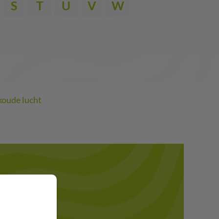
S
T
U
V
W
koude lucht
eker