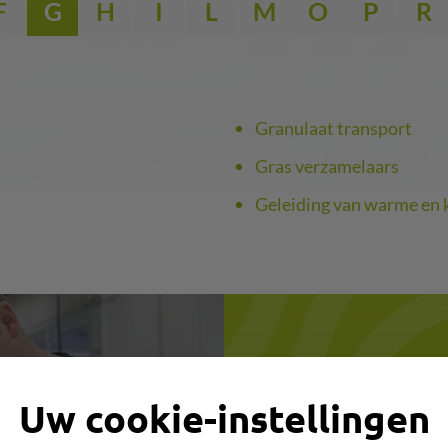
F
G
H
I
L
M
O
P
R
Granulaat transport
Gras verzamelaars
Geleiding van warme en 
Slang zo
Uw cookie-instellingen
n,