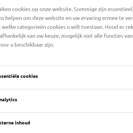
Zoek woord
ken cookies op onze website. Sommige zijn essentieel,
ns helpen om deze website en uw ervaring ermee te ve
 welke categorieën cookies u wilt toestaan. Houd er re
afhankelijk van uw keuze, mogelijk niet alle functies va
Overzicht van artikel
oor u beschikbaar zijn.
Gelieve te kiezen
aardigen wij
ucten en
eer dan 40 jaar
ssentiële cookies
hnische slangen
TOEPASSINGEN 
nalytics
er elke
xterne inhoud