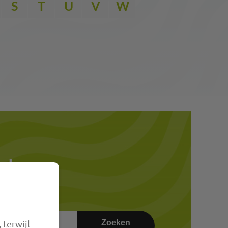
S
T
U
V
W
eker
Zoeken
 terwijl