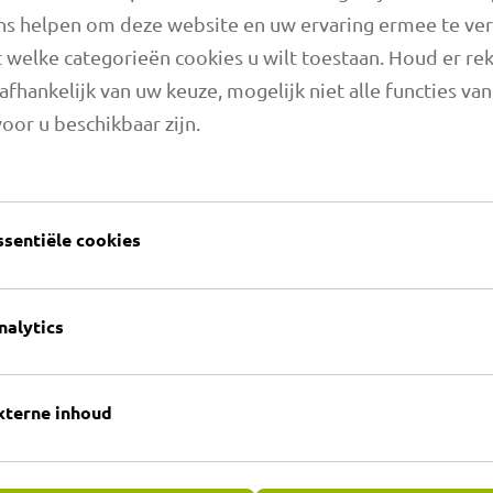
ns helpen om deze website en uw ervaring ermee te ve
 welke categorieën cookies u wilt toestaan. Houd er re
Overzicht van artikel
afhankelijk van uw keuze, mogelijk niet alle functies va
oor u beschikbaar zijn.
Gelieve te kiezen
aardigen wij
ucten en
eer dan 40 jaar
hnische slangen
ssentiële cookies
TOEPASSINGEN 
er elke
nalytics
xterne inhoud
 lijn naar ons!