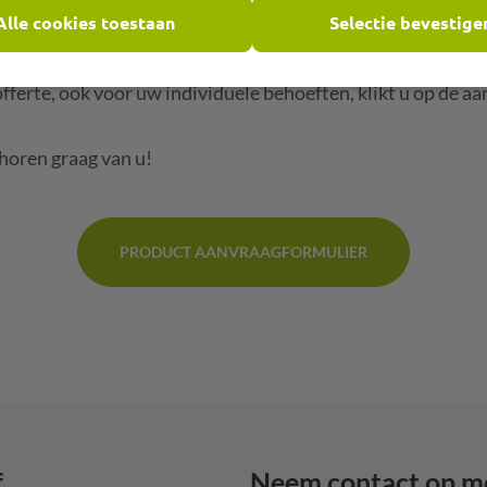
Alle cookies toestaan
Selectie bevestige
een groot deel van ons assortiment overzichtelijk gesortee
offerte, ook voor uw individuele behoeften, klikt u op de a
 horen graag van u!
PRODUCT AANVRAAGFORMULIER
f
Neem contact op m