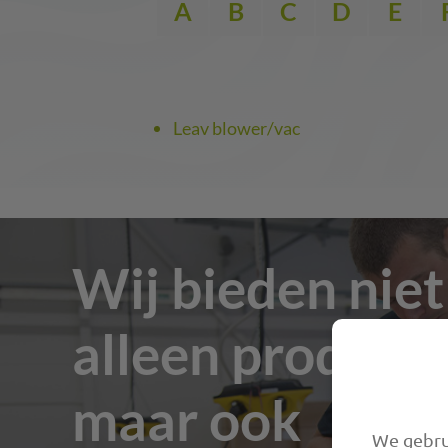
A
B
C
D
E
Leav blower/vac
Wij bieden niet
alleen producte
maar ook
We gebrui