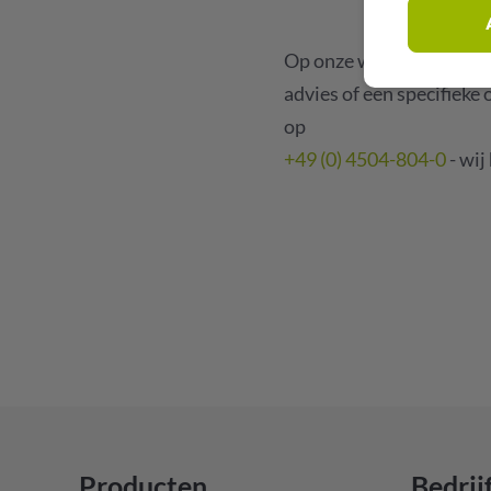
Op onze website vindt u 
advies of een specifieke 
op
+49 (0) 4504-804-0
- wij
Producten
Bedrij