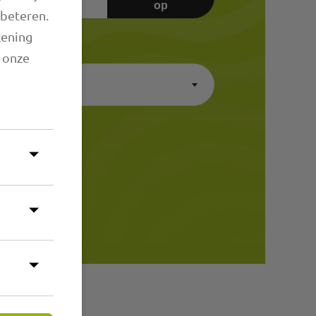
op
rbeteren.
kening
en
n onze
×
A-Z