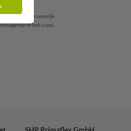
n
rd. Voor een persoonlijk
anvraagknop of belt u ons
et
SHP Primaflex GmbH