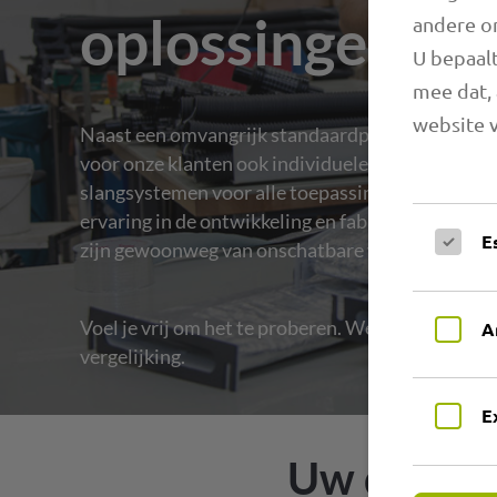
oplossingen.
andere o
U bepaalt
mee dat, 
website v
Naast een omvangrijk standaardprogramma verv
voor onze klanten ook individuele speciale prod
slangsystemen voor alle toepassingsgebieden. M
ervaring in de ontwikkeling en fabricage van tec
E
zijn gewoonweg van onschatbare waarde.
Voel je vrij om het te proberen. We staan tegenov
A
vergelijking.
E
Uw directe