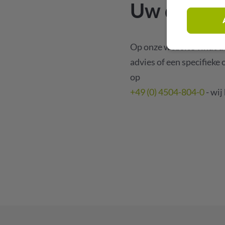
Uw directe
Op onze website vindt u 
advies of een specifieke 
op
+49 (0) 4504-804-0
- wij