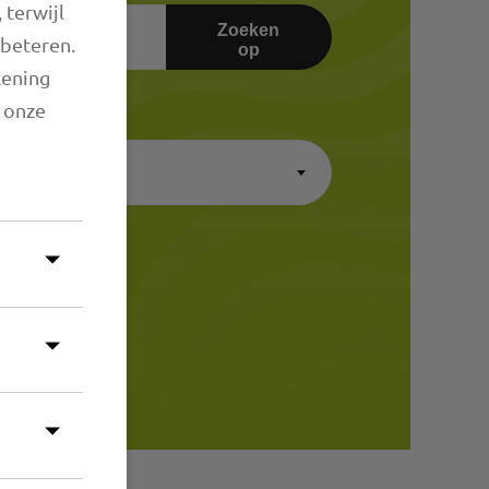
 terwijl
Zoeken
rbeteren.
op
kening
n onze
en
×
A-Z