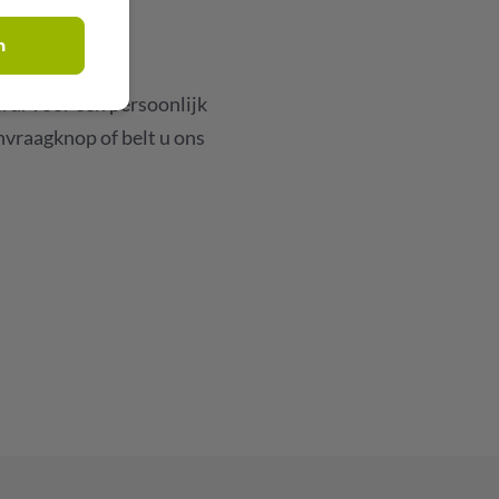
n
rd. Voor een persoonlijk
anvraagknop of belt u ons