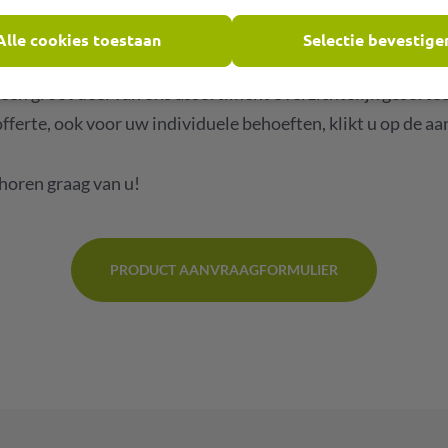
 lijn naar ons!
Alle cookies toestaan
Selectie bevestige
een groot deel van ons assortiment overzichtelijk gesortee
offerte, ook voor uw individuele behoeften, klikt u op de a
 horen graag van u!
PRODUCT AANVRAAGFORMULIER