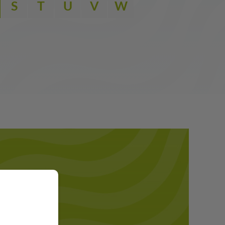
S
T
U
V
W
eker