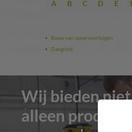
A
B
C
D
E
Bouw van spoorvoertuigen
Dakgrind
Wij bieden niet
alleen producte