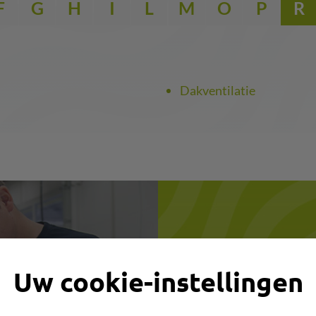
F
G
H
I
L
M
O
P
R
Dakventilatie
Slang zo
n,
Uw cookie-instellingen
Zoek woord