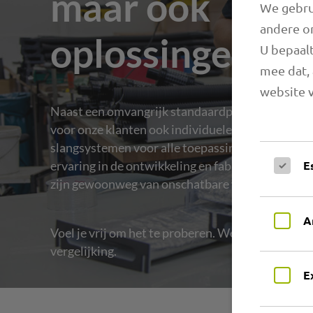
maar ook
We gebrui
andere o
oplossingen.
U bepaalt
mee dat, 
website v
Naast een omvangrijk standaardprogramma verv
voor onze klanten ook individuele speciale prod
slangsystemen voor alle toepassingsgebieden. M
ervaring in de ontwikkeling en fabricage van tec
E
zijn gewoonweg van onschatbare waarde.
A
Voel je vrij om het te proberen. We staan tegenov
vergelijking.
E